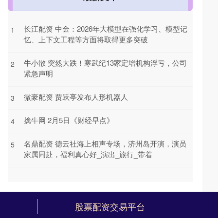
长江配资 中金：2026年大模型在强化学习、模型记
1
忆、上下文工程等方面将取得更多突破
牛小散 突然大跌！寒武纪13家定增机构浮亏，公司
2
紧急声明
微豪配资 贾跃亭发布人形机器人
3
擒牛网 2月5日《财经早点》
4
名鼎配资 德云社海上相声专场，济州岛开演，演员
5
家属同赴，福利真心好_演出_旅行_带着
股票配资交易平台