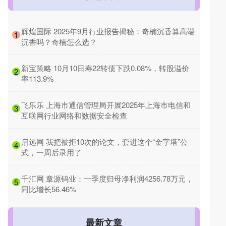
​辉煌国际 2025年9月行业报告揭秘：奇楠沉香算高端
1
沉香吗？奇楠怎么选？
​新宝策略 10月10日寿22转债下跌0.08%，转股溢价
2
率113.9%
​飞乐乐 上海市通信管理局开展2025年上海市电信和
3
互联网行业网络和数据安全检查
​启远网 我把被拒10次的论文，套进这个“金字塔”公
4
式，一周后录用了
​千汇网 章源钨业：一季度归母净利润4256.78万元，
5
同比增长56.46%
最新文章