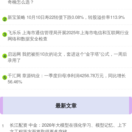
奇楠怎么选？
​新宝策略 10月10日寿22转债下跌0.08%，转股溢价率113.9%
2
​飞乐乐 上海市通信管理局开展2025年上海市电信和互联网行业
3
网络和数据安全检查
​启远网 我把被拒10次的论文，套进这个“金字塔”公式，一周后
4
录用了
​千汇网 章源钨业：一季度归母净利润4256.78万元，同比增长
5
56.46%
最新文章
长江配资 中金：2026年大模型在强化学习、模型记忆、上下
1
文工程等方面将取得更多突破