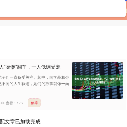
首页
辉煌优配
如何配资
可靠的配资门户
人“卖惨”翻车，一人低调受宠
弟子们一直备受关注。其中，闫学晶和孙
然不同的人生轨迹，她们的故事就像一面
查看：
176
信德
配文章已加载完成