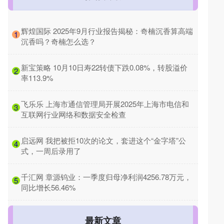
​辉煌国际 2025年9月行业报告揭秘：奇楠沉香算高端
1
沉香吗？奇楠怎么选？
​新宝策略 10月10日寿22转债下跌0.08%，转股溢价
2
率113.9%
​飞乐乐 上海市通信管理局开展2025年上海市电信和
3
互联网行业网络和数据安全检查
​启远网 我把被拒10次的论文，套进这个“金字塔”公
4
式，一周后录用了
​千汇网 章源钨业：一季度归母净利润4256.78万元，
5
同比增长56.46%
最新文章