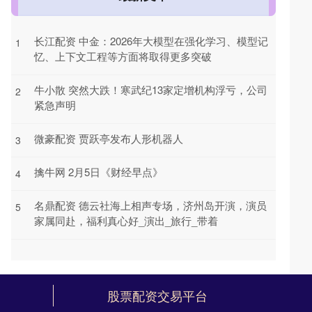
长江配资 中金：2026年大模型在强化学习、模型记
1
忆、上下文工程等方面将取得更多突破
牛小散 突然大跌！寒武纪13家定增机构浮亏，公司
2
紧急声明
微豪配资 贾跃亭发布人形机器人
3
擒牛网 2月5日《财经早点》
4
名鼎配资 德云社海上相声专场，济州岛开演，演员
5
家属同赴，福利真心好_演出_旅行_带着
股票配资交易平台