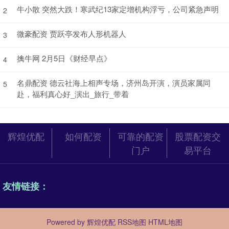
牛小散 突然大跌！寒武纪13家定增机构浮亏，公司紧急声明
2
微豪配资 贾跃亭发布人形机器人
3
擒牛网 2月5日《财经早点》
4
名鼎配资 德云社海上相声专场，济州岛开演，演员家属同
5
赴，福利真心好_演出_旅行_带着
辉煌优配
如何配资
可靠的配资
股票配资交
门户
易平台
友情链接：
Powered by
辉煌优配
RSS地图
HTML地图