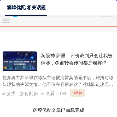
辉煌优配 相关话题
淘股神 萨里：评价裁判只会让我被
停赛，冬窗转会传闻都是烟雾弹
拉齐奥主帅萨里在球队主场被克雷莫纳逼平后，难掩对球
队现状的失望之情。他不仅在赛后表达了对球队进攻乏力
的担忧，更直接向俱乐部高层发出了引援需求。 “只收获
分类：
如何配资
查看：
193
淘股神
一场平局....
辉煌优配文章已加载完成