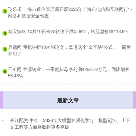
​飞乐乐 上海市通信管理局开展2025年上海市电信和互联网行业
2
网络和数据安全检查
​新宝策略 10月10日寿22转债下跌0.08%，转股溢价率113.9%
3
​启远网 我把被拒10次的论文，套进这个“金字塔”公式，一周后
4
录用了
​千汇网 章源钨业：一季度归母净利润4256.78万元，同比增长
5
56.46%
最新文章
长江配资 中金：2026年大模型在强化学习、模型记忆、上下
1
文工程等方面将取得更多突破