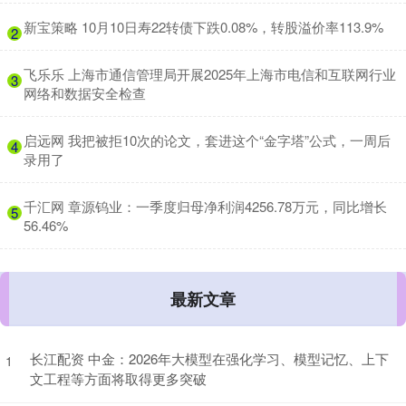
​新宝策略 10月10日寿22转债下跌0.08%，转股溢价率113.9%
2
​飞乐乐 上海市通信管理局开展2025年上海市电信和互联网行业
3
网络和数据安全检查
​启远网 我把被拒10次的论文，套进这个“金字塔”公式，一周后
4
录用了
​千汇网 章源钨业：一季度归母净利润4256.78万元，同比增长
5
56.46%
最新文章
长江配资 中金：2026年大模型在强化学习、模型记忆、上下
1
文工程等方面将取得更多突破