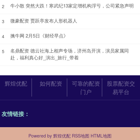
牛小散 突然大跌！寒武纪13家定增机构浮亏，公司紧急声明
2
微豪配资 贾跃亭发布人形机器人
3
擒牛网 2月5日《财经早点》
4
名鼎配资 德云社海上相声专场，济州岛开演，演员家属同
5
赴，福利真心好_演出_旅行_带着
辉煌优配
如何配资
可靠的配资
股票配资交
门户
易平台
友情链接：
Powered by
辉煌优配
RSS地图
HTML地图