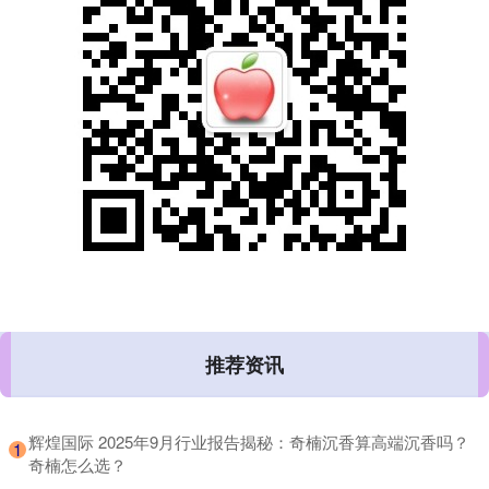
推荐资讯
​辉煌国际 2025年9月行业报告揭秘：奇楠沉香算高端沉香吗？
1
奇楠怎么选？