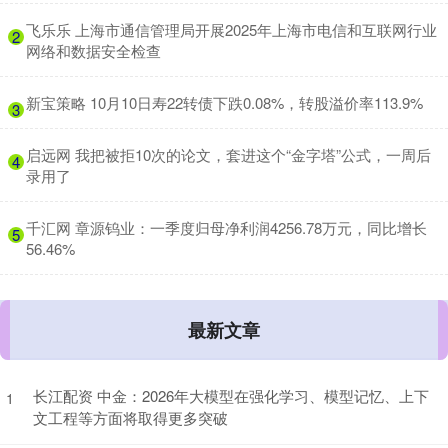
​飞乐乐 上海市通信管理局开展2025年上海市电信和互联网行业
2
网络和数据安全检查
​新宝策略 10月10日寿22转债下跌0.08%，转股溢价率113.9%
3
​启远网 我把被拒10次的论文，套进这个“金字塔”公式，一周后
4
录用了
​千汇网 章源钨业：一季度归母净利润4256.78万元，同比增长
5
56.46%
最新文章
长江配资 中金：2026年大模型在强化学习、模型记忆、上下
1
文工程等方面将取得更多突破