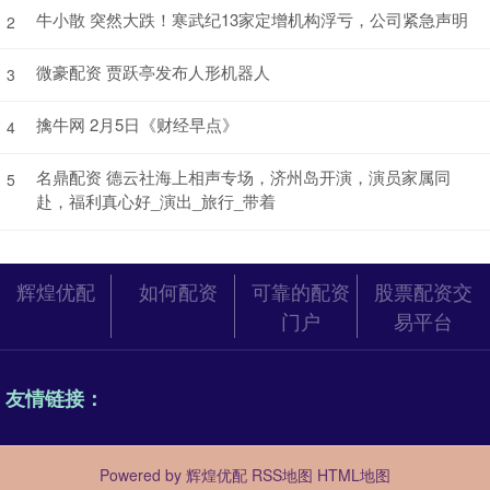
牛小散 突然大跌！寒武纪13家定增机构浮亏，公司紧急声明
2
微豪配资 贾跃亭发布人形机器人
3
擒牛网 2月5日《财经早点》
4
名鼎配资 德云社海上相声专场，济州岛开演，演员家属同
5
赴，福利真心好_演出_旅行_带着
辉煌优配
如何配资
可靠的配资
股票配资交
门户
易平台
友情链接：
Powered by
辉煌优配
RSS地图
HTML地图