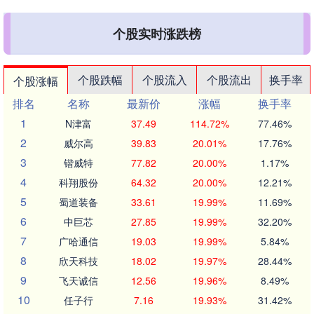
个股实时涨跌榜
个股跌幅
个股流入
个股流出
换手率
个股涨幅
排名
名称
最新价
涨幅
换手率
1
N津富
37.49
114.72%
77.46%
2
威尔高
39.83
20.01%
17.76%
3
锴威特
77.82
20.00%
1.17%
4
科翔股份
64.32
20.00%
12.21%
5
蜀道装备
33.61
19.99%
11.69%
6
中巨芯
27.85
19.99%
32.20%
7
广哈通信
19.03
19.99%
5.84%
8
欣天科技
18.02
19.97%
28.44%
9
飞天诚信
12.56
19.96%
8.49%
10
任子行
7.16
19.93%
31.42%