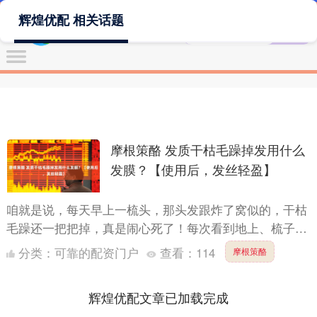
辉煌优配 相关话题
摩根策酪 发质干枯毛躁掉发用什么
发膜？【使用后，发丝轻盈】
咱就是说，每天早上一梳头，那头发跟炸了窝似的，干枯
毛躁还一把把掉，真是闹心死了！每次看到地上、梳子上
全是头发，心里就一阵无奈。相信不少姐妹也跟我有一样
分类：
可靠的配资门户
查看：
114
摩根策酪
的烦恼吧？....
辉煌优配文章已加载完成