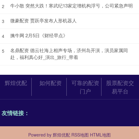
牛小散 突然大跌！寒武纪13家定增机构浮亏，公司紧急声明
2
微豪配资 贾跃亭发布人形机器人
3
擒牛网 2月5日《财经早点》
4
名鼎配资 德云社海上相声专场，济州岛开演，演员家属同
5
赴，福利真心好_演出_旅行_带着
辉煌优配
如何配资
可靠的配资
股票配资交
门户
易平台
友情链接：
Powered by
辉煌优配
RSS地图
HTML地图