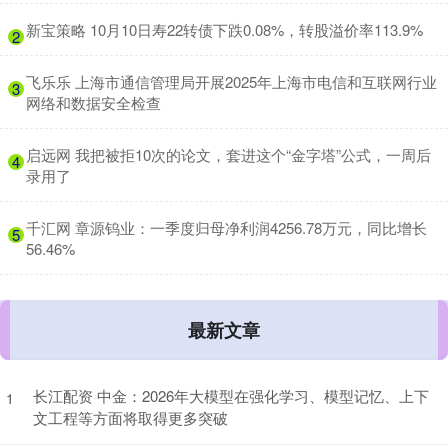
​新宝策略 10月10日寿22转债下跌0.08%，转股溢价率113.9%
2
​飞乐乐 上海市通信管理局开展2025年上海市电信和互联网行业
3
网络和数据安全检查
​启远网 我把被拒10次的论文，套进这个“金字塔”公式，一周后
4
录用了
​千汇网 章源钨业：一季度归母净利润4256.78万元，同比增长
5
56.46%
最新文章
长江配资 中金：2026年大模型在强化学习、模型记忆、上下
1
文工程等方面将取得更多突破