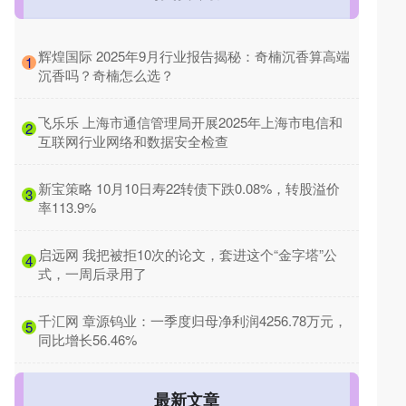
​辉煌国际 2025年9月行业报告揭秘：奇楠沉香算高端
1
沉香吗？奇楠怎么选？
​飞乐乐 上海市通信管理局开展2025年上海市电信和
2
互联网行业网络和数据安全检查
​新宝策略 10月10日寿22转债下跌0.08%，转股溢价
3
率113.9%
​启远网 我把被拒10次的论文，套进这个“金字塔”公
4
式，一周后录用了
​千汇网 章源钨业：一季度归母净利润4256.78万元，
5
同比增长56.46%
最新文章