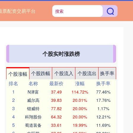
股票配资交易平台
个股实时涨跌榜
个股跌幅
个股流入
个股流出
换手率
个股涨幅
排名
名称
最新价
涨幅
换手率
1
N津富
37.49
114.72%
77.46%
2
威尔高
39.83
20.01%
17.76%
3
锴威特
77.82
20.00%
1.17%
4
科翔股份
64.32
20.00%
12.21%
5
蜀道装备
33.61
19.99%
11.69%