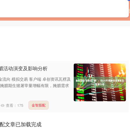
首页
辉煌优配
如何配资
可靠的配资门户
年腌腊活动演变及影响分析
金流向 模拟交易 客户端 卓创资讯瓦楞及
5年腌腊期生猪屠宰量增幅有限，腌腊需求
查看：
175
金智股配
配文章已加载完成