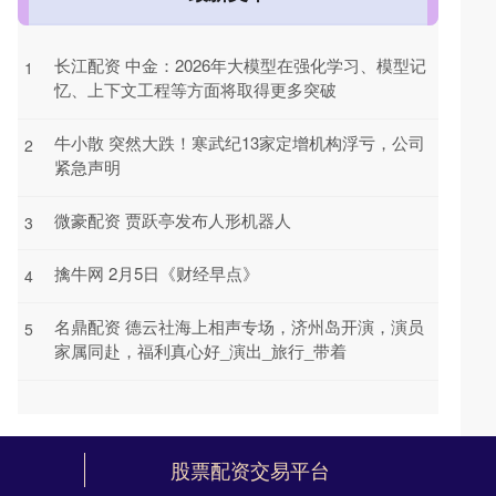
长江配资 中金：2026年大模型在强化学习、模型记
1
忆、上下文工程等方面将取得更多突破
牛小散 突然大跌！寒武纪13家定增机构浮亏，公司
2
紧急声明
微豪配资 贾跃亭发布人形机器人
3
擒牛网 2月5日《财经早点》
4
名鼎配资 德云社海上相声专场，济州岛开演，演员
5
家属同赴，福利真心好_演出_旅行_带着
股票配资交易平台