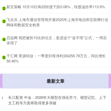
​新宝策略 10月10日寿22转债下跌0.08%，转股溢价率113.9%
2
​飞乐乐 上海市通信管理局开展2025年上海市电信和互联网行业
3
网络和数据安全检查
​启远网 我把被拒10次的论文，套进这个“金字塔”公式，一周后
4
录用了
​千汇网 章源钨业：一季度归母净利润4256.78万元，同比增长
5
56.46%
最新文章
长江配资 中金：2026年大模型在强化学习、模型记忆、上下
1
文工程等方面将取得更多突破