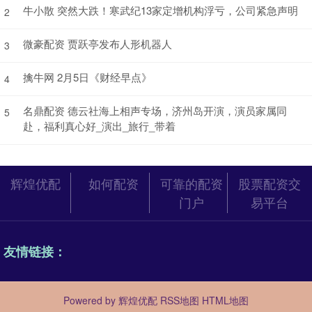
牛小散 突然大跌！寒武纪13家定增机构浮亏，公司紧急声明
2
微豪配资 贾跃亭发布人形机器人
3
擒牛网 2月5日《财经早点》
4
名鼎配资 德云社海上相声专场，济州岛开演，演员家属同
5
赴，福利真心好_演出_旅行_带着
辉煌优配
如何配资
可靠的配资
股票配资交
门户
易平台
友情链接：
Powered by
辉煌优配
RSS地图
HTML地图