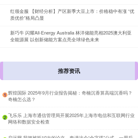
红领金服 【财经分析】产区新季大豆上市：价格稳中有涨 “优
质优价”格局凸显
新巧牛 闪耀All-Energy Australia 林洋储能亮相2025澳大利亚
全能源展 以创新储能方案点亮全球绿色未来
推荐资讯
​辉煌国际 2025年9月行业报告揭秘：奇楠沉香算高端沉香吗？
1
奇楠怎么选？
​飞乐乐 上海市通信管理局开展2025年上海市电信和互联网行业
2
网络和数据安全检查
​启远网 我把被拒10次的论文，套进这个“金字塔”公式，一周后