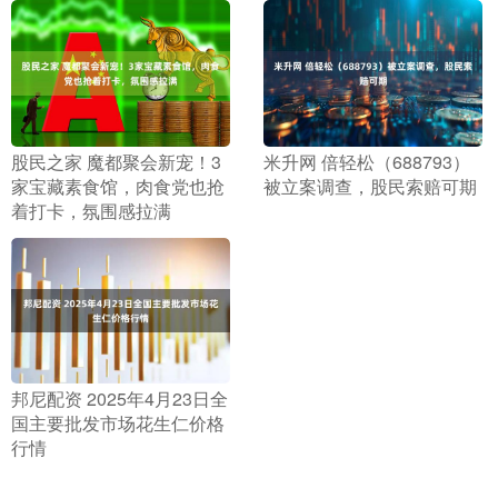
​股民之家 魔都聚会新宠！3
​米升网 倍轻松（688793）
家宝藏素食馆，肉食党也抢
被立案调查，股民索赔可期
着打卡，氛围感拉满
​邦尼配资 2025年4月23日全
国主要批发市场花生仁价格
行情