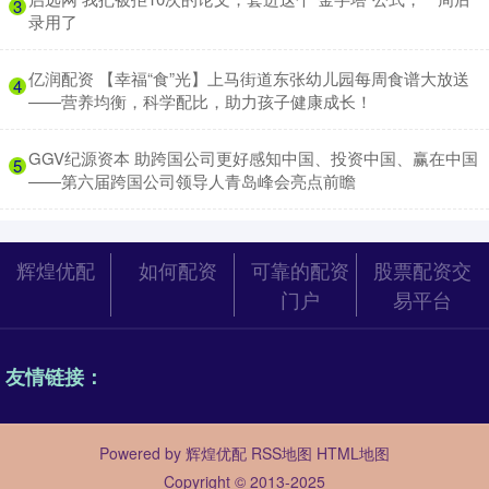
3
录用了
​亿润配资 【幸福“食”光】上马街道东张幼儿园每周食谱大放送
4
——营养均衡，科学配比，助力孩子健康成长！
​GGV纪源资本 助跨国公司更好感知中国、投资中国、赢在中国
5
——第六届跨国公司领导人青岛峰会亮点前瞻
辉煌优配
如何配资
可靠的配资
股票配资交
门户
易平台
友情链接：
Powered by
辉煌优配
RSS地图
HTML地图
Copyright
© 2013-2025