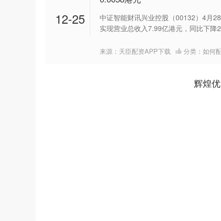
12-25
中证智能财讯兴业控股（00132）4月2
实现营业总收入7.99亿港元，同比下降2.7
来源：天臣配资APP下载
分类：
如何
辉煌优
上证指数
3940.04
64.40
2.13%
39.68