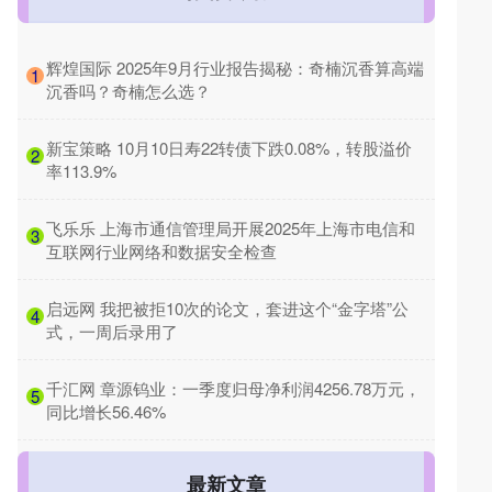
​辉煌国际 2025年9月行业报告揭秘：奇楠沉香算高端
1
沉香吗？奇楠怎么选？
​新宝策略 10月10日寿22转债下跌0.08%，转股溢价
2
率113.9%
​飞乐乐 上海市通信管理局开展2025年上海市电信和
3
互联网行业网络和数据安全检查
​启远网 我把被拒10次的论文，套进这个“金字塔”公
4
式，一周后录用了
​千汇网 章源钨业：一季度归母净利润4256.78万元，
5
同比增长56.46%
最新文章