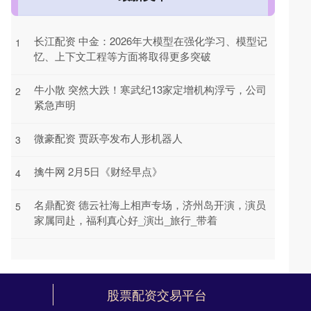
长江配资 中金：2026年大模型在强化学习、模型记
1
忆、上下文工程等方面将取得更多突破
牛小散 突然大跌！寒武纪13家定增机构浮亏，公司
2
紧急声明
微豪配资 贾跃亭发布人形机器人
3
擒牛网 2月5日《财经早点》
4
名鼎配资 德云社海上相声专场，济州岛开演，演员
5
家属同赴，福利真心好_演出_旅行_带着
股票配资交易平台