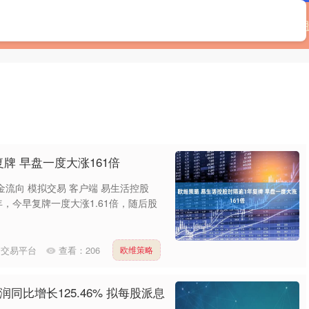
首页
辉煌优配
如何配资
可靠的配资门户
牌 早盘一度大涨161倍
金流向 模拟交易 客户端 易生活控股
一年，今早复牌一度大涨1.61倍，随后股
资交易平台
查看：
206
欧维策略
润同比增长125.46% 拟每股派息