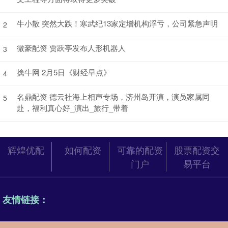
牛小散 突然大跌！寒武纪13家定增机构浮亏，公司紧急声明
2
微豪配资 贾跃亭发布人形机器人
3
擒牛网 2月5日《财经早点》
4
名鼎配资 德云社海上相声专场，济州岛开演，演员家属同
5
赴，福利真心好_演出_旅行_带着
辉煌优配
如何配资
可靠的配资
股票配资交
门户
易平台
友情链接：