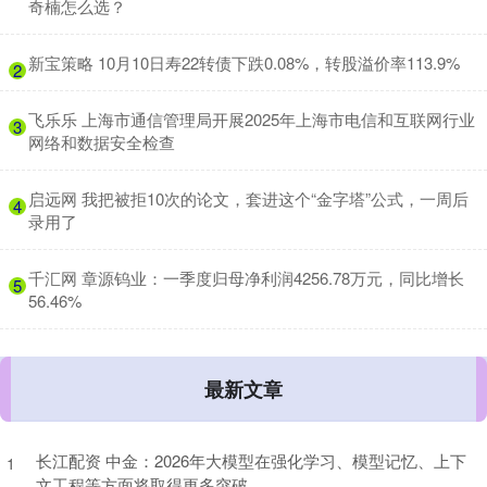
奇楠怎么选？
​新宝策略 10月10日寿22转债下跌0.08%，转股溢价率113.9%
2
​飞乐乐 上海市通信管理局开展2025年上海市电信和互联网行业
3
网络和数据安全检查
​启远网 我把被拒10次的论文，套进这个“金字塔”公式，一周后
4
录用了
​千汇网 章源钨业：一季度归母净利润4256.78万元，同比增长
5
56.46%
最新文章
长江配资 中金：2026年大模型在强化学习、模型记忆、上下
1
文工程等方面将取得更多突破