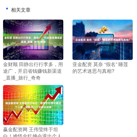
相关文章
​金财顺 田静出行行李多，用
​亚金配资 莫奈 “假名” 睡莲
途广，开启省钱赚钱新渠道
的艺术迷思与真相?
_直播_旅行_奇奇
​赢金配资网 王伟莹终于坦
白！难怪全红婵会退出个人