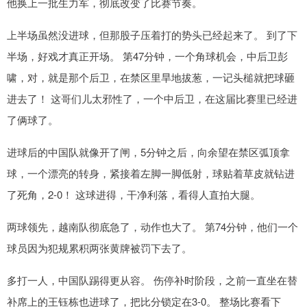
他换上一批生力军，彻底改变了比赛节奏。
上半场虽然没进球，但那股子压着打的势头已经起来了。 到了下
半场，好戏才真正开场。 第47分钟，一个角球机会，中后卫彭
啸，对，就是那个后卫，在禁区里旱地拔葱，一记头槌就把球砸
进去了！ 这哥们儿太邪性了，一个中后卫，在这届比赛里已经进
了俩球了。
进球后的中国队就像开了闸，5分钟之后，向余望在禁区弧顶拿
球，一个漂亮的转身，紧接着左脚一脚低射，球贴着草皮就钻进
了死角，2-0！ 这球进得，干净利落，看得人直拍大腿。
两球领先，越南队彻底急了，动作也大了。 第74分钟，他们一个
球员因为犯规累积两张黄牌被罚下去了。
多打一人，中国队踢得更从容。 伤停补时阶段，之前一直坐在替
补席上的王钰栋也进球了，把比分锁定在3-0。 整场比赛看下