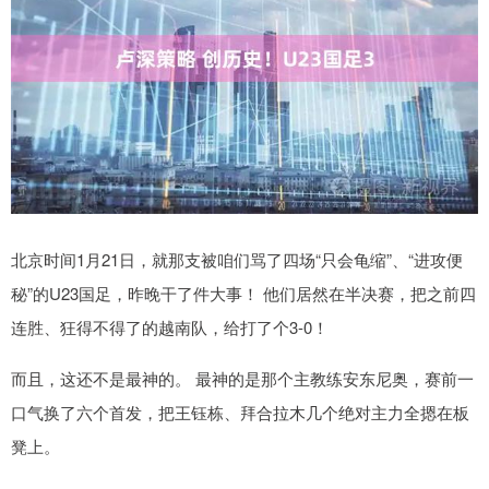
北京时间1月21日，就那支被咱们骂了四场“只会龟缩”、“进攻便
秘”的U23国足，昨晚干了件大事！ 他们居然在半决赛，把之前四
连胜、狂得不得了的越南队，给打了个3-0！
而且，这还不是最神的。 最神的是那个主教练安东尼奥，赛前一
口气换了六个首发，把王钰栋、拜合拉木几个绝对主力全摁在板
凳上。