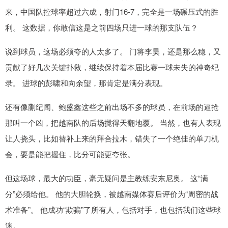
来，中国队控球率超过六成，射门16-7，完全是一场碾压式的胜
利。 这数据，你敢信这是之前四场只进一球的那支队伍？
说到球员，这场必须夸的人太多了。 门将李昊，还是那么稳，又
贡献了好几次关键扑救，继续保持着本届比赛一球未失的神奇纪
录。 进球的彭啸和向余望，那肯定是满分表现。
还有像蒯纪闻、鲍盛鑫这些之前出场不多的球员，在前场的逼抢
那叫一个凶，把越南队的后场搅得天翻地覆。 当然，也有人表现
让人挠头，比如替补上来的拜合拉木，错失了一个绝佳的单刀机
会，要是能把握住，比分可能更夸张。
但这场球，最大的功臣，毫无疑问是主教练安东尼奥。 这“满
分”必须给他。 他的大胆轮换，被越南媒体赛后评价为“周密的战
术准备”。 他成功“欺骗”了所有人，包括对手，也包括我们这些球
迷。