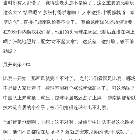
当时所有人都懵了，觉得这老头是不是疯了，这么重要的比赛玩
这么大？ 结果呢？ 脸被打得啪啪响！ 人家这招叫“明修栈道，暗
度陈仓”，直接把越南队给整不会了。 赛前越南媒体还放狠话要
在90分钟内解决我们呢，他们的头号球星阮庭北赛后直接在网上
晒了张跪地照片，配文“对不起大家”。 这反差，这打脸，够不够
劲爆？
展开剩余79%
比赛一开始，那画风就完全不对了。 之前咱们看国足比赛，哪场
不是被人家压着打，控球率能有个40%就烧高香了。 可这场呢？
中国队上来就抢，就压，控球率居然还占了上风。 越南队那帮以
技术流自居的小个子，被咱们抢得连球都出不利索。
他们肯定也懵啊，心想：这不对啊，录像里中国队不是这么踢的
啊，他们不是都缩在后场吗？ 这就是安东尼奥的“诡计”成功了，