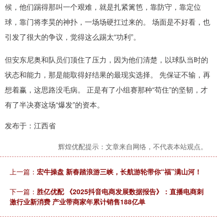
候，他们踢得那叫一个艰难，就是扎紧篱笆，靠防守，靠定位
球，靠门将李昊的神扑，一场场硬扛过来的。 场面是不好看，也
引发了很大的争议，觉得这么踢太“功利”。
但安东尼奥和队员们顶住了压力，因为他们清楚，以球队当时的
状态和能力，那是能取得好结果的最现实选择。 先保证不输，再
想着赢，这思路没毛病。 正是有了小组赛那种“苟住”的坚韧，才
有了半决赛这场“爆发”的资本。
发布于：江西省
辉煌优配提示：文章来自网络，不代表本站观点。
上一篇：
宏牛操盘 新春踏浪游三峡，长航游轮带你“福”满山河！
下一篇：
胜亿优配 《2025抖音电商发展数据报告》：直播电商刺
激行业新消费 产业带商家年累计销售188亿单