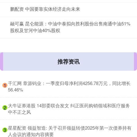
鹏配资 中国要靠实体经济走向未来
融可赢 昆仑能源：中油中泰拟向胜利股份出售南通中油51%
股权及甘河中油40%股权
推荐资讯
​千汇网 章源钨业：一季度归母净利润4256.78万元，同比增长
1
56.46%
​大牛证券港股 14部委联合发文 纠正医药购销领域和医疗服务
2
中不正之风
​星星配资 领益智造: 关于召开领益转债2025年第一次债券持有
3
人会议的通知内容摘要