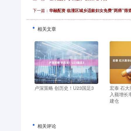
下一篇：
华融配资 临潼区城乡适龄妇女免费“两癌”筛
相关文章
​卢深策略 创历史！U23国足3
​宏泰 石
入额增长
建仓
相关评论