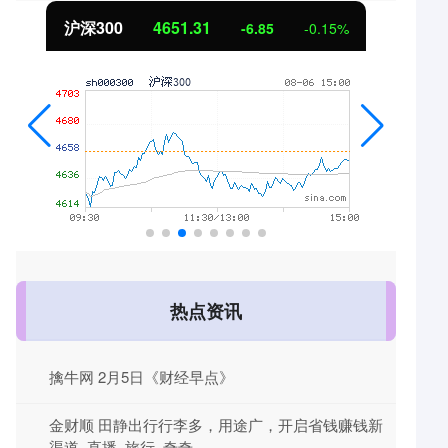
北证50
1122.88
3.42
0.30%
热点资讯
擒牛网 2月5日《财经早点》
金财顺 田静出行行李多，用途广，开启省钱赚钱新
渠道_直播_旅行_奇奇