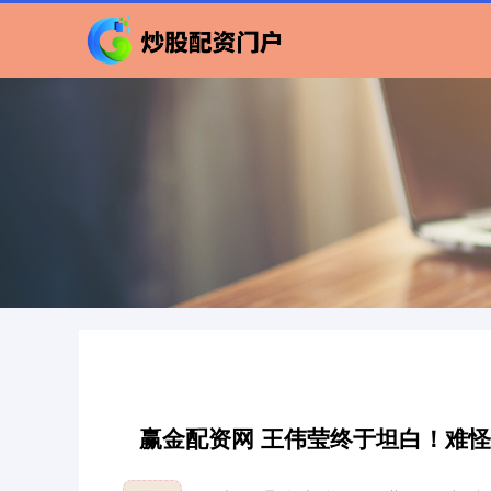
赢金配资网 王伟莹终于坦白！难