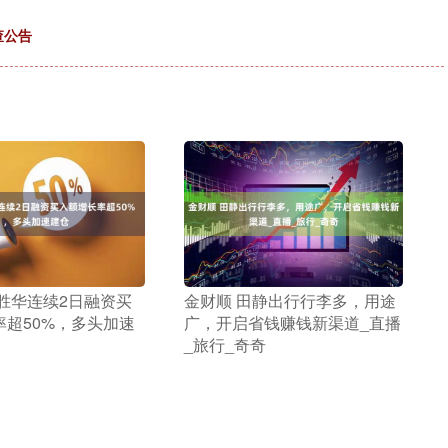
查公告
大胜华连续2日融资买
​金财顺 田静出行行李多，用途
率超50%，多头加速
广，开启省钱赚钱新渠道_直播
_旅行_奇奇