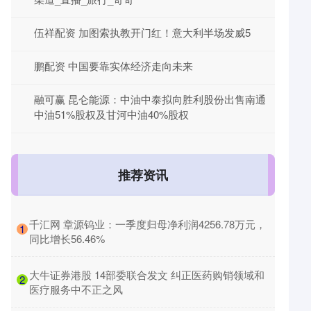
伍祥配资 加图索执教开门红！意大利半场发威5
鹏配资 中国要靠实体经济走向未来
融可赢 昆仑能源：中油中泰拟向胜利股份出售南通
中油51%股权及甘河中油40%股权
推荐资讯
​千汇网 章源钨业：一季度归母净利润4256.78万元，
1
同比增长56.46%
​大牛证券港股 14部委联合发文 纠正医药购销领域和
2
医疗服务中不正之风