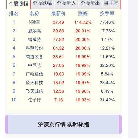
个股跌幅
个股流入
个股流出
换手率
个股涨幅
排名
名称
最新价
涨幅
换手率
1
N津富
37.49
114.72%
77.46%
2
威尔高
39.83
20.01%
17.76%
3
锴威特
77.82
20.00%
1.17%
4
科翔股份
64.32
20.00%
12.21%
5
蜀道装备
33.61
19.99%
11.69%
6
中巨芯
27.85
19.99%
32.20%
7
广哈通信
19.03
19.99%
5.84%
8
欣天科技
18.02
19.97%
28.44%
9
飞天诚信
12.56
19.96%
8.49%
10
任子行
7.16
19.93%
31.42%
沪深京行情 实时轮播