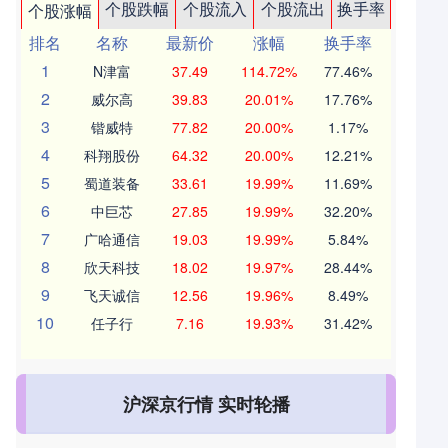
个股跌幅
个股流入
个股流出
换手率
个股涨幅
排名
名称
最新价
涨幅
换手率
1
N津富
37.49
114.72%
77.46%
2
威尔高
39.83
20.01%
17.76%
3
锴威特
77.82
20.00%
1.17%
4
科翔股份
64.32
20.00%
12.21%
5
蜀道装备
33.61
19.99%
11.69%
6
中巨芯
27.85
19.99%
32.20%
7
广哈通信
19.03
19.99%
5.84%
8
欣天科技
18.02
19.97%
28.44%
9
飞天诚信
12.56
19.96%
8.49%
10
任子行
7.16
19.93%
31.42%
沪深京行情 实时轮播