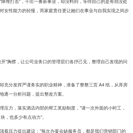
"降维打击"，干出一番新事业，却没料到，等待自己的是有劲没处
对女性能力的轻慢，而家庭责任更让她们在事业与自我实现之间步
敞开"胸襟，让公司业务口的管理层们各抒己见，整理自己发现的问
充分发挥严谨务实的职业精神，准备了整整三页 A4 纸，从库房
地逐一分析问题，提出整改方案。
理压力，落实酒店内部的帮工奖励制度，"请一次外面的小时工，
0 块，也多少有点动力"。
顶着压力提出建议："每次办宴会缺服务员，都是我们营销部门的