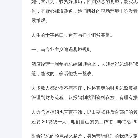
她们本以为，收拾好履历，回到熟悉的县城，能实现
使，有野心却没跑道，她们所处的职场环境中弥漫着
履维艰。
人生的十字路口，迷茫与挣扎悄然蔓延。
一、当专业主义遭遇县城规则
酒店经营一周年的总结回顾会上，大领导冯总难得"
题，能改的，会后他统一整改。
大多数人都说得不痛不痒，性格直爽的财务总监黄姐却
管理到财务流程，从报销制度到资料存放，有理有据
人力总监楠姐也直言不讳，提出要减轻后台部门的管
还要 80 块钱一天，咱们自己的员工帮忙，哪怕给 2
眼看冯总的脸色越来越差，身为营销经理的我仍决定