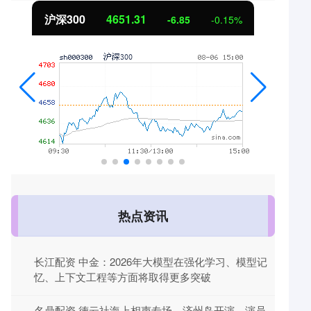
北证50
1122.88
6.85
-0.15%
3.42
0.
热点资讯
长江配资 中金：2026年大模型在强化学习、模型记
忆、上下文工程等方面将取得更多突破
名鼎配资 德云社海上相声专场，济州岛开演，演员