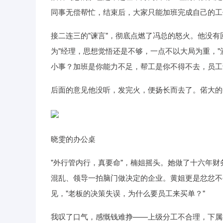
同事无偿帮忙，结束后，大家只能加班完成自己的工
接二连三的"谏言"，彻底点燃了冯总的怒火。他没
为"经理，思想觉悟还是不够，一点不以大局为重，
小事？加班是你能力不足，帮工是你不得不去，员工
后面的意见他没听，发完火，便扬长而去了。偌大的
晓雯的办公桌
"外行管内行，真要命"，楠姐摇头。她做了十六年
混乱、领导一拍脑门做决定的企业。黄姐更是忿忿不
见，"老板的决策失误，为什么要员工来买单？"
我叹了口气，感慨钱难挣——上级分工不合理，下属