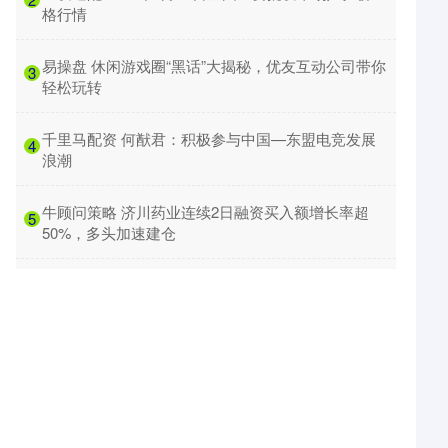
格行情
​易操盘 休闲游戏圈“黑话”大揭秘，优友互动公司带你
3
轻松玩转
​千里马配资 何猷君：积极参与中国—东盟电竞发展
4
浪潮
​牛顾问策略 济川药业连续2日融资买入额增长率超
5
50%，多头加速建仓