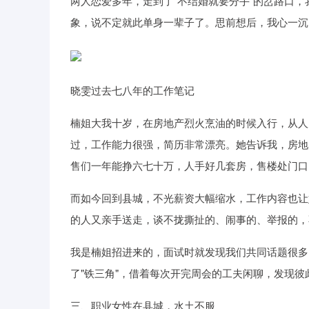
两人恋爱多年，走到了"不结婚就要分手"的岔路口
象，说不定就此单身一辈子了。思前想后，我心一沉
晓雯过去七八年的工作笔记
楠姐大我十岁，在房地产烈火烹油的时候入行，从人
过，工作能力很强，简历非常漂亮。她告诉我，房地
售们一年能挣六七十万，人手好几套房，售楼处门口
而如今回到县城，不光薪资大幅缩水，工作内容也让
的人又亲手送走，谈不拢撕扯的、闹事的、举报的，
我是楠姐招进来的，面试时就发现我们共同话题很多
了"铁三角"，借着每次开完周会的工夫闲聊，发现
三、职业女性在县城，水土不服