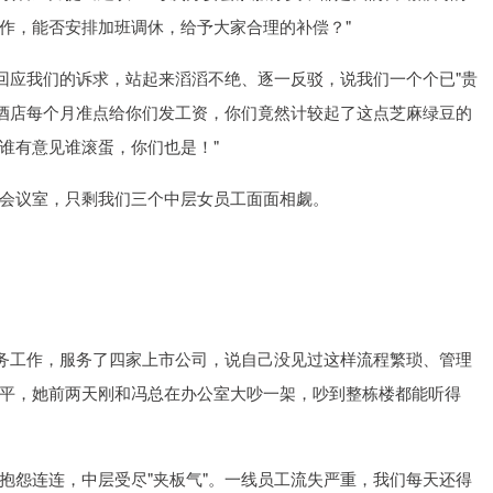
作，能否安排加班调休，给予大家合理的补偿？"
有回应我们的诉求，站起来滔滔不绝、逐一反驳，说我们一个个已"贵
"酒店每个月准点给你们发工资，你们竟然计较起了这点芝麻绿豆的
谁有意见谁滚蛋，你们也是！"
会议室，只剩我们三个中层女员工面面相觑。
财务工作，服务了四家上市公司，说自己没见过这样流程繁琐、管理
平，她前两天刚和冯总在办公室大吵一架，吵到整栋楼都能听得
抱怨连连，中层受尽"夹板气"。一线员工流失严重，我们每天还得