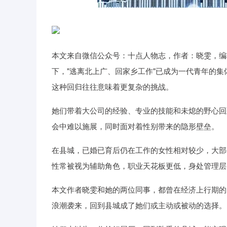
数
3900.35
深证成指
1411
21.92
0.57%
本文来自微信公众号：十点人物志，作者：晓雯，编
下，"逃离北上广、回家乡工作"已成为一代青年的
这种回归往往意味着更复杂的挑战。
她们带着大公司的经验、专业的技能和未熄的野心回
会中难以施展，同时面对着性别带来的隐形壁垒。
在县城，已婚已育后仍在工作的女性相对较少，大部
性常被视为辅助角色，职业天花板更低，身处管理层
本文作者晓雯和她的两位同事，都曾在经济上行期的
浪潮袭来，回到县城成了她们或主动或被动的选择。