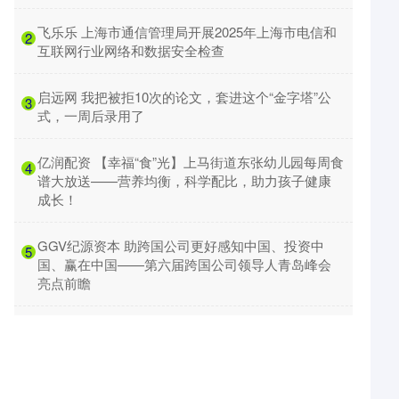
​飞乐乐 上海市通信管理局开展2025年上海市电信和
2
互联网行业网络和数据安全检查
​启远网 我把被拒10次的论文，套进这个“金字塔”公
3
式，一周后录用了
​亿润配资 【幸福“食”光】上马街道东张幼儿园每周食
4
谱大放送——营养均衡，科学配比，助力孩子健康
成长！
​GGV纪源资本 助跨国公司更好感知中国、投资中
5
国、赢在中国——第六届跨国公司领导人青岛峰会
亮点前瞻