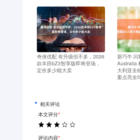
​奇侠优配 有升级但不多，2026
​新巧牛 闪耀
款丰田bZ3智享版即将登场，
Austral
定价多少能大卖
大利亚全
案点亮全
相关评论
本文评分
*
评论内容
*