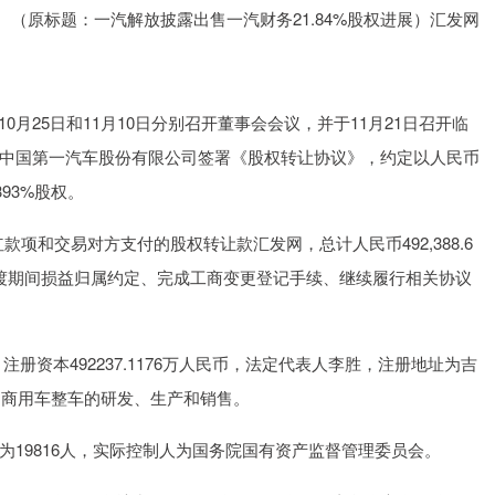
（原标题：一汽解放披露出售一汽财务21.84%股权进展）汇发网
深证成指
14311.01
1.02%
200.89
1.42%
年10月25日和11月10日分别召开董事会会议，并于11月21日召开临
中国第一汽车股份有限公司签署《股权转让协议》，约定以人民币
393%股权。
红款项和交易对方支付的股权转让款汇发网，总计人民币492,388.6
渡期间损益归属约定、完成工商变更登记手续、继续履行相关协议
注册资本492237.1176万人民币，法定代表人李胜，注册地址为吉
为商用车整车的研发、生产和销售。
19816人，实际控制人为国务院国有资产监督管理委员会。