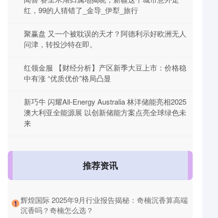
红，99的人猜错了_金导_伊犁_旅行
聚赢盘 又一个被耽误的天才？阿德利示好欧洲无人
问津，转投沙特在即。
红领金服 【财经分析】产区新季大豆上市：价格稳
中有涨 “优质优价”格局凸显
新巧牛 闪耀All-Energy Australia 林洋储能亮相2025
澳大利亚全能源展 以创新储能方案点亮全球绿色未
来
推荐资讯
​辉煌国际 2025年9月行业报告揭秘：奇楠沉香算高端
1
沉香吗？奇楠怎么选？