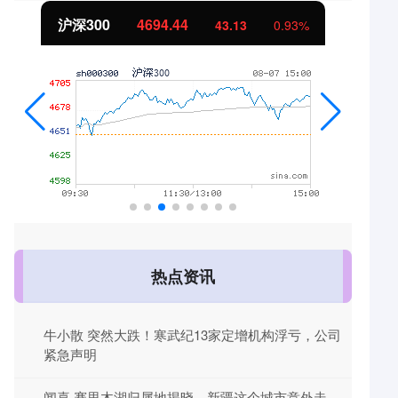
沪深300
4694.44
43.13
0.93%
热点资讯
牛小散 突然大跌！寒武纪13家定增机构浮亏，公司
紧急声明
闻喜 赛里木湖归属地揭晓，新疆这个城市意外走