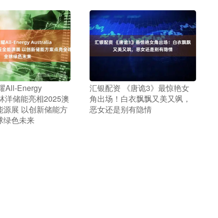
All-Energy
​汇银配资 《唐诡3》最惊艳女
ia 林洋储能亮相2025澳
角出场！白衣飘飘又美又飒，
能源展 以创新储能方
恶女还是别有隐情
球绿色未来