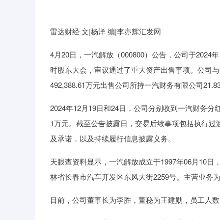
上证指数
3940.04
64.40
2.13%
39.68
雷达财经 文|杨洋 编|李亦辉汇发网
4月20日，一汽解放（000800）公告，公司于2024
时股东大会，审议通过了重大资产出售事项。公司与
492,388.61万元出售公司所持一汽财务有限公司21.8
2024年12月19日和24日，公司分别收到一汽财务分
1万元。截至公告披露日，交易后续事项包括执行过
及承诺，以及持续履行信息披露义务。
天眼查资料显示，一汽解放成立于1997年06月10日，
林省长春市汽车开发区东风大街2259号。主营业务
目前，公司董事长为李胜，董秘为王建勋，员工人数为