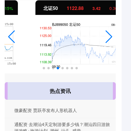
北证50
1122.88
3.42
0.30%
热点资讯
微豪配资 贾跃亭发布人形机器人
通配资 去潮汕4天定制游要多少钱？潮汕四日游旅
游攻略+旅游计划_潮州_汕头_感觉