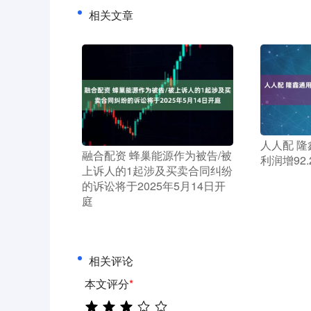
相关文章
​人人配 
​融合配资 蜂巢能源作为被告/被
利润增92.
上诉人的1起涉及买卖合同纠纷
的诉讼将于2025年5月14日开
庭
相关评论
本文评分
*