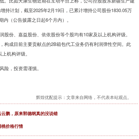
低。比如天康生物近期在互动平台上称，公司控股股东新疆生产建
持计划，截至2025年2月19日，已累计增持公司股份1830.05万
效期内（公告披露之日起6个月内）。
润股份、嘉益股份、依依股份等个股均有10家及以上机构评级。
，构成目前主要贡献点的2B箱包代工业务仍有利润弹性空间。此
以上机构评级。
风险，投资需谨慎。
辉煌优配提示：文章来自网络，不代表本站观点。
岳云鹏，原来郭德纲真的没说错
场蟠桃价格行情