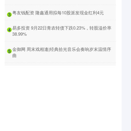
​粤友钱配资 隆鑫通用拟每10股派发现金红利4元
3
​易多投资 9月22日青农转债下跌0.23%，转股溢价率
4
38.99%
​金御网 周末戏相逢|经典拾光音乐会奏响岁末温情序
5
曲