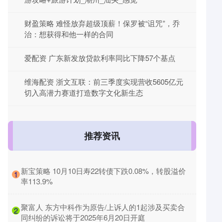
财盈策略 难怪放弃超级顶薪！保罗被“诅咒”，乔
治：想获得和他一样的合同
爱配资 广东新发放贷款利率同比下降57个基点
维海配资 浙文互联：前三季度实现营收5605亿元
切入高潜力赛道打造数字文化新生态
推荐资讯
​新宝策略 10月10日寿22转债下跌0.08%，转股溢价
1
率113.9%
​聚富人 东方中科作为原告/上诉人的1起涉及买卖合
2
同纠纷的诉讼将于2025年6月20日开庭