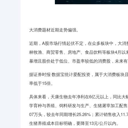
深证成指
14110.12
21.92
0.57%
-34.08
大消费题材近期走势偏强。
近期，A股市场行情起伏不定，在众多板块中，大消
林牧渔、商贸零售、房地产、食品饮料等板块4月以
暴增且股价处于低位、市盈率较低的消费股，未来有
据证券时报·数据宝统计爱配投资，属于大消费板块且
率低于15倍。
具体来看，天康生物去年净利在6亿元以上，同比大
学育种与养殖、饲料研发与生产、生猪屠宰加工配售为一
07万头，较去年同期增长25.26%；累计销售收入11
生猪养殖成本目标明确，要降至13元/公斤以内。