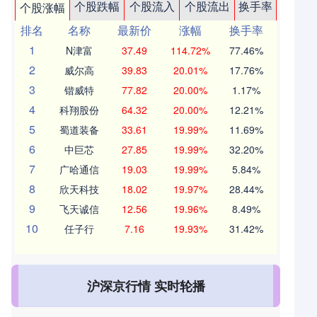
个股跌幅
个股流入
个股流出
换手率
个股涨幅
排名
名称
最新价
涨幅
换手率
1
N津富
37.49
114.72%
77.46%
2
威尔高
39.83
20.01%
17.76%
3
锴威特
77.82
20.00%
1.17%
4
科翔股份
64.32
20.00%
12.21%
5
蜀道装备
33.61
19.99%
11.69%
6
中巨芯
27.85
19.99%
32.20%
7
广哈通信
19.03
19.99%
5.84%
8
欣天科技
18.02
19.97%
28.44%
9
飞天诚信
12.56
19.96%
8.49%
10
任子行
7.16
19.93%
31.42%
沪深京行情 实时轮播