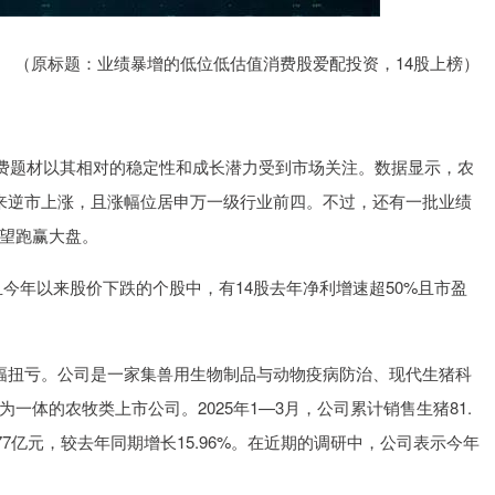
沪深300
4651.31
-0.24%
-6.85
-0.15%
（原标题：业绩暴增的低位低估值消费股爱配投资，14股上榜）
费题材以其相对的稳定性和成长潜力受到市场关注。数据显示，农
来逆市上涨，且涨幅位居申万一级行业前四。不过，还有一批业绩
望跑赢大盘。
今年以来股价下跌的个股中，有14股去年净利增速超50%且市盈
幅扭亏。公司是一家集兽用生物制品与动物疫病防治、现代生猪科
体的农牧类上市公司。2025年1—3月，公司累计销售生猪81.
.77亿元，较去年同期增长15.96%。在近期的调研中，公司表示今年